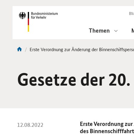
DirektZu:
Navigation
BM
Themen
Aktuelle
Erste Verordnung zur Änderung der Binnenschiffsperso
Sie
Seite:
sind
hier:
Gesetze der 20.
Erste Verordnung zur
12.08.2022
des Binnenschifffahrt