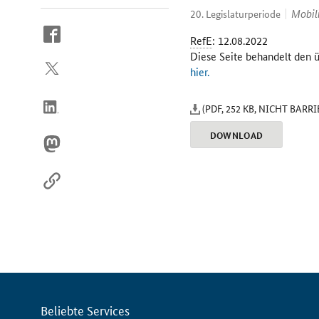
Mobil
20. Legislaturperiode
So
RefE
: 12.08.2022
erreichen
Diese Seite behandelt den 
Sie
hier.
uns
im
(PDF, 252 KB, NICHT BARR
Internet
DOWNLOAD
Servicemenü
Beliebte Services