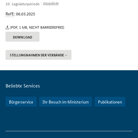
Internet
Mobilität
20. Legislaturperiode
RefE
: 06.03.2025
(PDF, 1 MB, NICHT BARRIEREFREI)
DOWNLOAD
STELLUNGNAHMEN DER VERBÄNDE
Servicemenü
Beliebte Services
Bürgerservice
Ihr Besuch im Ministerium
Publikationen
So