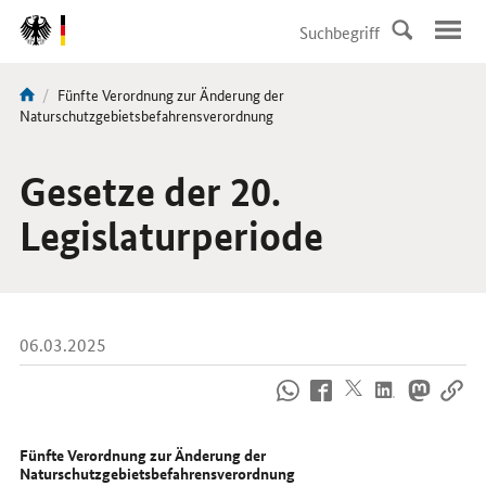
DirektZu:
Navigation
Aktuelle
Fünfte Verordnung zur Änderung der
Sie
Seite:
Naturschutzgebietsbefahrensverordnung
sind
hier:
Gesetze der 20.
Legislaturperiode
06.03.2025
So
erreichen
Sie
uns
Fünfte Verordnung zur Änderung der
im
Naturschutzgebietsbefahrensverordnung