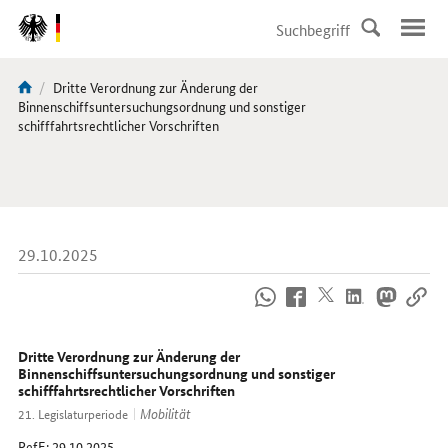
DirektZu:
Navigation
Aktuelle
Dritte Verordnung zur Änderung der
Sie
Seite:
Binnenschiffsuntersuchungsordnung und sonstiger
sind
schifffahrtsrechtlicher Vorschriften
hier:
29.10.2025
So
erreichen
Sie
uns
Dritte Verordnung zur Änderung der
im
Binnenschiffsuntersuchungsordnung und sonstiger
schifffahrtsrechtlicher Vorschriften
Internet
Mobilität
21. Legislaturperiode
RefE
: 29.10.2025