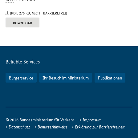
(PDF, 276 KB, NICHT BARRIEREFREI)
DOWNLOAD
Servicemenü
Beliebte Services
Bürgerservice
Ihr Besuch im Ministerium
Publikationen
So
erreichen
© 2026 Bundesministerium für Verkehr
Impressum
Sie
Datenschutz
Benutzerhinweise
Erklärung zur Barrierefreiheit
uns