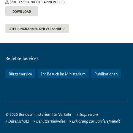
(PDF, 127 KB, NICHT BARRIEREFREI)
DOWNLOAD
STELLUNGNAHMEN DER VERBÄNDE
Servicemenü
Beliebte Services
Bürgerservice
Ihr Besuch im Ministerium
Publikationen
So
erreichen
© 2026 Bundesministerium für Verkehr
Impressum
Sie
Datenschutz
Benutzerhinweise
Erklärung zur Barrierefreiheit
uns
im