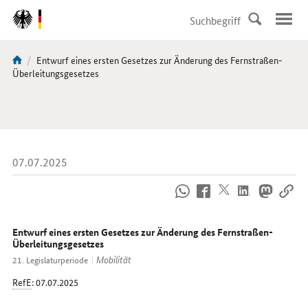
DirektZu:
Navigation
Aktuelle
Entwurf eines ersten Gesetzes zur Änderung des Fernstraßen-
Sie
Seite:
Überleitungsgesetzes
sind
hier:
07.07.2025
So
erreichen
Sie
uns
Entwurf eines ersten Gesetzes zur Änderung des Fernstraßen-
im
Überleitungsgesetzes
Internet
Mobilität
21. Legislaturperiode
RefE
: 07.07.2025