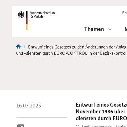
DirektZu:
Navigation
BM
Themen
Aktuelle
Entwurf eines Gesetzes zu den Änderungen der Anlage
Sie
Seite:
und -diensten durch EURO-CONTROL in der Bezirkskontrollz
sind
hier:
Entwurf eines Gesetz
16.07.2025
November 1986 über d
diensten durch EURO
Mobil
21. Legislaturperiode