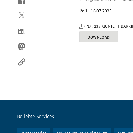
So
erreichen
RefE
: 16.07.2025
Sie
uns
(PDF, 235 KB, NICHT BARR
im
Internet
DOWNLOAD
Servicemenü
Beliebte Services
Bürgerservice
Ihr Besuch im Ministerium
Publika