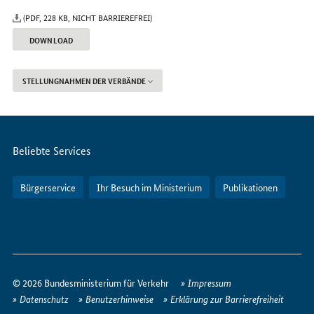
(PDF, 228 KB, NICHT BARRIEREFREI)
DOWNLOAD
STELLUNGNAHMEN DER VERBÄNDE
Servicemenü
Beliebte Services
Bürgerservice
Ihr Besuch im Ministerium
Publikationen
So
erreichen
© 2026 Bundesministerium für Verkehr
Impressum
Sie
Datenschutz
Benutzerhinweise
Erklärung zur Barrierefreiheit
uns