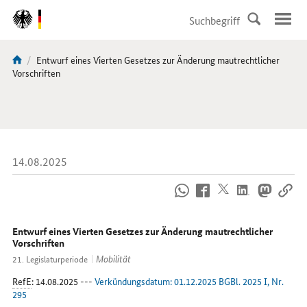
DirektZu:
Navigation
Aktuelle
Entwurf eines Vierten Gesetzes zur Änderung mautrechtlicher
Sie
Seite:
Vorschriften
sind
hier:
14.08.2025
So
erreichen
Sie
uns
Entwurf eines Vierten Gesetzes zur Änderung mautrechtlicher
im
Vorschriften
Internet
Mobilität
21. Legislaturperiode
RefE
: 14.08.2025 ---
Verkündungsdatum: 01.12.2025 BGBl. 2025 I, Nr.
295