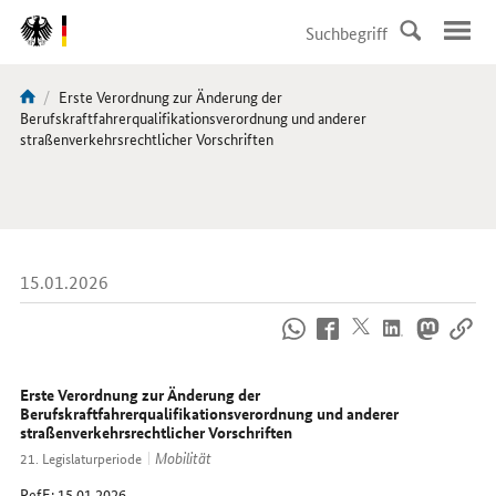
DirektZu:
Navigation
Aktuelle
Erste Verordnung zur Änderung der
Sie
Seite:
Berufskraftfahrerqualifikationsverordnung und anderer
sind
straßenverkehrsrechtlicher Vorschriften
hier:
15.01.2026
So
erreichen
Sie
uns
Erste Verordnung zur Änderung der
im
Berufskraftfahrerqualifikationsverordnung und anderer
straßenverkehrsrechtlicher Vorschriften
Internet
Mobilität
21. Legislaturperiode
RefE
: 15.01.2026