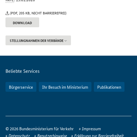
(PDF, 205 KB, NICHT BARRIEREFREI)
DOWNLOAD
STELLUNGNAHMEN DER VERBÄNDE
Servicemenü
Beliebte Services
Bürgerservice
Ihr Besuch im Ministerium
Publikationen
So
erreichen
© 2026 Bundesministerium für Verkehr
Impressum
Sie
Datenschutz
Benutzerhinweise
Erklärung zur Barrierefreiheit