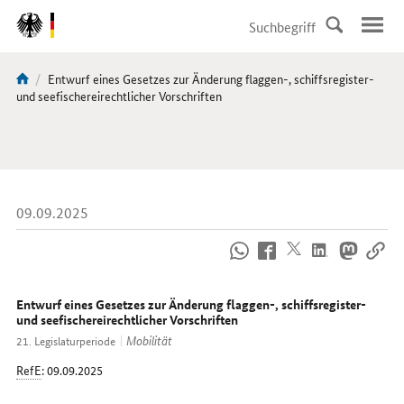
DirektZu:
Navigation
Aktuelle
Entwurf eines Gesetzes zur Änderung flaggen-, schiffsregister-
Sie
Seite:
und seefischereirechtlicher Vorschriften
sind
hier:
09.09.2025
So
erreichen
Sie
uns
Entwurf eines Gesetzes zur Änderung flaggen-, schiffsregister-
im
und seefischereirechtlicher Vorschriften
Internet
Mobilität
21. Legislaturperiode
RefE
: 09.09.2025