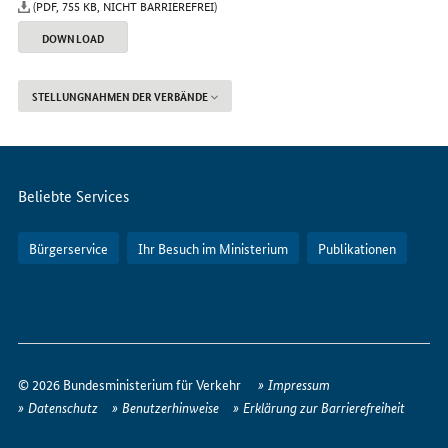
(PDF, 755 KB, NICHT BARRIEREFREI)
DOWNLOAD
STELLUNGNAHMEN DER VERBÄNDE
Servicemenü
Beliebte Services
Bürgerservice
Ihr Besuch im Ministerium
Publikationen
So
erreichen
© 2026 Bundesministerium für Verkehr
Impressum
Sie
Datenschutz
Benutzerhinweise
Erklärung zur Barrierefreiheit
uns
im