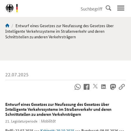
DirektZu:
Navigation
Aktuelle
Entwurf eines Gesetzes zur Neufassung des Gesetzes über
Sie
Seite:
Intelligente Verkehrssysteme im Straßenverkehr und deren
sind
Schnittstellen zu anderen Verkehrsträgern
hier:
22.07.2025
So
erreichen
Sie
uns
Entwurf eines Gesetzes zur Neufassung des Gesetzes über
im
Intelligente Verkehrssysteme im Straßenverkehr und deren
Schnittstellen zu anderen Verkehrsträgern
Internet
Mobilität
21. Legislaturperiode
RefE
: 22.07.2025 ---
Kabinett: 29.10.2025
--- Bundesrat: 08.05.2026 ---