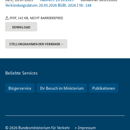
Verkündungsdatum: 20.05.2026 BGBl. 2026 I Nr. 148
(PDF, 142 KB, NICHT BARRIEREFREI)
DOWNLOAD
STELLUNGNAHMEN DER VERBÄNDE
Servicemenü
Beliebte Services
Bürgerservice
Ihr Besuch im Ministerium
Publikationen
So
erreichen
© 2026 Bundesministerium für Verkehr
Impressum