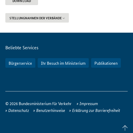
DOWNLOAD
STELLUNGNAHMEN DER VERBÄNDE
Servicemenü
Beliebte Services
Bürgerservice
Ihr Besuch im Ministerium
Publikationen
So
erreichen
© 2026 Bundesministerium für Verkehr
Impressum
Sie
Datenschutz
Benutzerhinweise
Erklärung zur Barrierefreiheit
uns
im
Seite
Internet