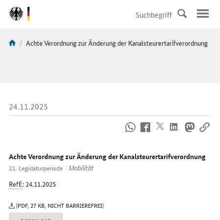
DirektZu:
Navigation
Aktuelle
Achte Verordnung zur Änderung der Kanalsteurertarifverordnung
Sie
Seite:
sind
hier:
24.11.2025
So
erreichen
Sie
uns
Achte Verordnung zur Änderung der Kanalsteurertarifverordnung
im
Mobilität
21. Legislaturperiode
Internet
RefE
: 24.11.2025
(PDF, 27 KB, NICHT BARRIEREFREI)