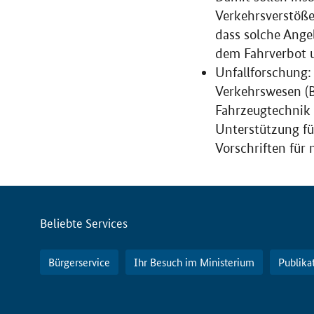
Verkehrsverstöße
dass solche Ange
dem Fahrverbot u
Unfallforschung:
Verkehrswesen (B
Fahrzeugtechnik 
Unterstützung fü
Vorschriften für 
Servicemenü
Beliebte Services
Bürgerservice
Ihr Besuch im Ministerium
Publika