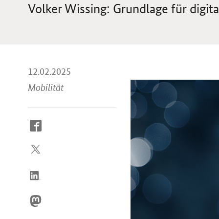
Volker Wissing: Grundlage für digit
12.02.2025
Mobilität
So
erreichen
Sie
uns
im
Internet