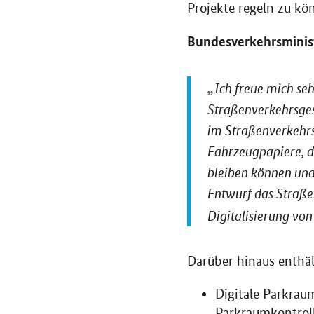
Projekte regeln zu kö
Bundesverkehrsminist
Ich freue mich se
Straßenverkehrsgese
im Straßenverkehrsr
Fahrzeugpapiere, d
bleiben können und
Entwurf das Straßen
Digitalisierung vo
Darüber hinaus enthäl
Digitale Parkraum
Parkraumkontrol