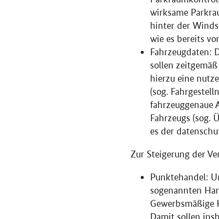
wirksame Parkra
hinter der Winds
wie es bereits v
Fahrzeugdaten: 
sollen zeitgemäß
hierzu eine nutz
(sog. Fahrgestell
fahrzeuggenaue A
Fahrzeugs (sog. 
es der datenschu
Zur Steigerung der Ve
Punktehandel: Um
sogenannten Hand
Gewerbsmäßige H
Damit sollen ins