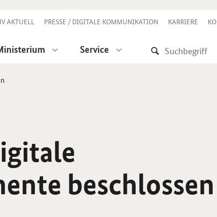
V AKTUELL
PRESSE / DIGITALE KOMMUNIKATION
KARRIERE
KO
Ministerium
Service
en
igitale
ente beschlossen