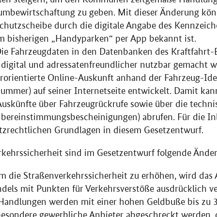
umbewirtschaftung zu geben. Mit dieser Änderung kö
chutzscheibe durch die digitale Angabe des Kennzeich
om bisherigen „Handyparken“ per App bekannt ist.
Die Fahrzeugdaten in den Datenbanken des Kraftfahrt
 digital und adressatenfreundlicher nutzbar gemacht 
erorientierte Online-Auskunft anhand der Fahrzeug-Id
nummer) auf seiner Internetseite entwickelt. Damit kan
uskünfte über Fahrzeugrückrufe sowie über die techni
Übereinstimmungsbescheinigungen) abrufen. Für die I
tzrechtlichen Grundlagen in diesem Gesetzentwurf.
rkehrssicherheit sind im Gesetzentwurf folgende Ände
 die Straßenverkehrssicherheit zu erhöhen, wird das
els mit Punkten für Verkehrsverstöße ausdrücklich v
andlungen werden mit einer hohen Geldbuße bis zu 3
besondere gewerbliche Anbieter abgeschreckt werden, 