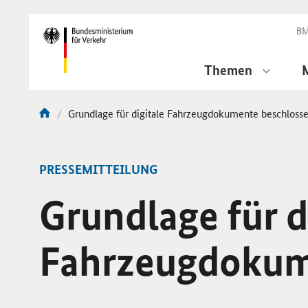
DirektZu:
Navigation
BM
Themen
Aktuelle
Grundlage für digitale Fahrzeugdokumente beschloss
Sie
Seite:
sind
hier:
-
PRESSEMITTEILUNG
Grundlage für d
Fahrzeugdokum