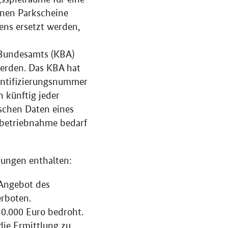
nnen Parkscheine
ens ersetzt werden,
-Bundesamts (KBA)
werden. Das KBA hat
entifizierungsnummer
n künftig jeder
schen Daten eines
nbetriebnahme bedarf
rungen enthalten:
 Angebot des
erboten.
0.000 Euro bedroht.
die Ermittlung zu