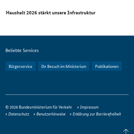
Haushalt 2026 stärkt unsere Infrastruktur
Servicemenü
Beliebte Services
Bürgerservice
Ihr Besuch im Ministerium
Publikationen
So
erreichen
© 2026 Bundesministerium für Verkehr
Impressum
Sie
Datenschutz
Benutzerhinweise
Erklärung zur Barrierefreiheit
uns
im
Seite
Internet