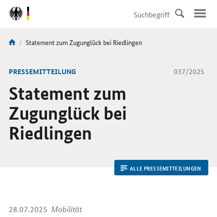
DirektZu:
Navigation
Aktuelle
Statement zum Zugunglück bei Riedlingen
Sie
Seite:
sind
hier:
-
PRESSEMITTEILUNG
037/2025
Statement zum
Zugunglück bei
Riedlingen
ALLE PRESSEMITTEILUNGEN
28.07.2025
Mobilität