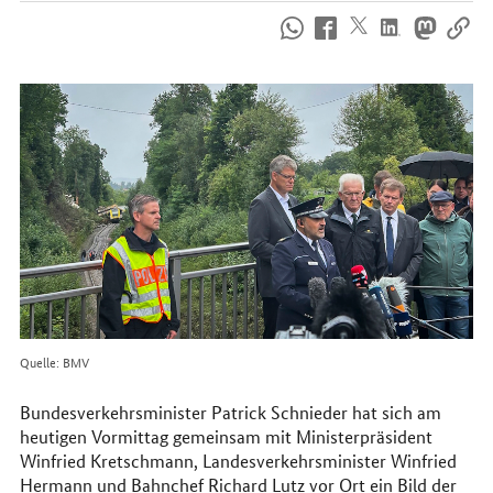
So
erreichen
Sie
uns
im
Internet
Quelle: BMV
Bundesverkehrsminister Patrick Schnieder hat sich am
heutigen Vormittag gemeinsam mit Ministerpräsident
Winfried Kretschmann, Landesverkehrsminister Winfried
Hermann und Bahnchef Richard Lutz vor Ort ein Bild der