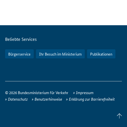
Servicemenü
Beliebte Services
Bürgerservice
Ihr Besuch im Ministerium
Publikationen
So
erreichen
© 2026 Bundesministerium für Verkehr
Impressum
Sie
Datenschutz
Benutzerhinweise
Erklärung zur Barrierefreiheit
uns
im
Seite
Internet