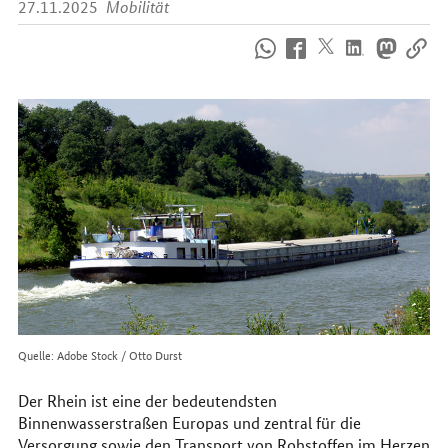
27.11.2025
Mobilität
So
erreichen
Sie
uns
im
Internet
Quelle: Adobe Stock / Otto Durst
Der Rhein ist eine der bedeutendsten
Binnenwasserstraßen Europas und zentral für die
Versorgung sowie den Transport von Rohstoffen im Herzen