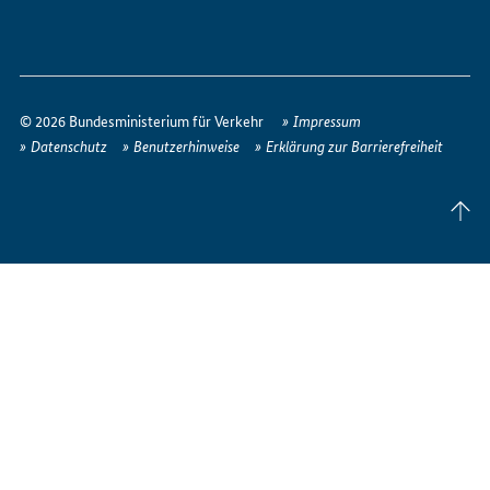
So
erreichen
© 2026 Bundesministerium für Verkehr
Impressum
Sie
Datenschutz
Benutzerhinweise
Erklärung zur Barrierefreiheit
uns
im
Seite
Internet