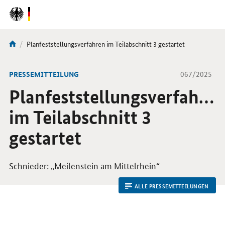
DirektZu:
Navigation
Aktuelle
Planfeststellungsverfahren im Teilabschnitt 3 gestartet
Sie
Seite:
sind
hier:
-
PRESSEMITTEILUNG
067/2025
Planfeststellungsverfahre
im Teilabschnitt 3
gestartet
Schnieder: „Meilenstein am Mittelrhein“
ALLE PRESSEMITTEILUNGEN