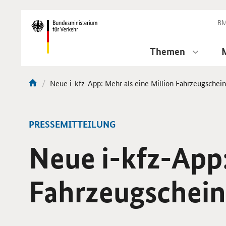
DirektZu:
Navigation
BM
Themen
Aktuelle
Neue i-kfz-App: Mehr als eine Million Fahrzeugscheine
Sie
Seite:
sind
hier:
-
PRESSEMITTEILUNG
Neue i-kfz-App:
Fahrzeugscheine