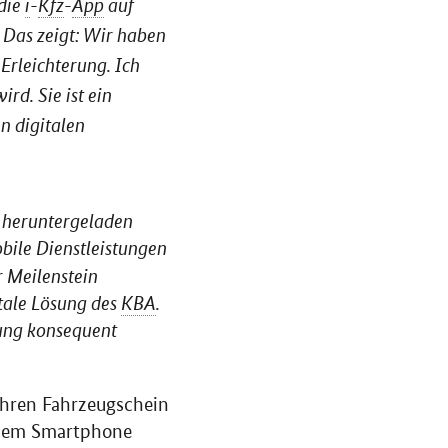
 die
i
-
Kfz
-
App
auf
Das zeigt: Wir haben
Erleichterung. Ich
rd. Sie ist ein
n digitalen
 heruntergeladen
bile Dienstleistungen
r Meilenstein
itale Lösung des
KBA
.
rung konsequent
ihren Fahrzeugschein
dem Smartphone