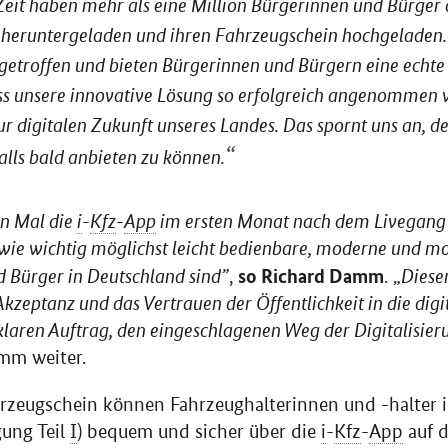
Zeit haben mehr als eine Million Bürgerinnen und Bürger
eruntergeladen und ihren Fahrzeugschein hochgeladen. 
getroffen und bieten Bürgerinnen und Bürgern eine echte 
ss unsere innovative Lösung so erfolgreich angenommen wi
ur digitalen Zukunft unseres Landes. Das spornt uns an, de
alls bald anbieten zu können.
on Mal die
i
-
Kfz
-
App
im ersten Monat nach dem Livegang
 wie wichtig möglichst leicht bedienbare, moderne und mo
so Richard Damm
d Bürger in Deutschland sind”
Diese
,
. „
Akzeptanz und das Vertrauen der Öffentlichkeit in die dig
klaren Auftrag, den eingeschlagenen Weg der Digitalisie
amm weiter.
hrzeugschein können Fahrzeughalterinnen und -halter 
gung Teil
I
) bequem und sicher über die
i
-
Kfz
-
App
auf 