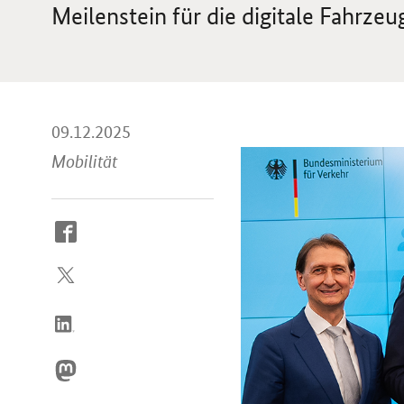
Meilenstein für die digitale Fahrze
09.12.2025
Mobilität
So
erreichen
Sie
uns
im
Internet