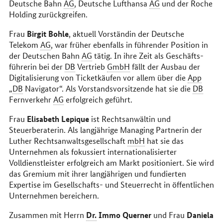
Deutsche Bahn
AG
, Deutsche Lufthansa
AG
und der Roche
Holding zurückgreifen.
Birgit Bohle
Frau
, aktuell Vorständin der Deutsche
Telekom
AG
, war früher ebenfalls in führender Position in
der Deutschen Bahn
AG
tätig. In ihre Zeit als Geschäfts­
führerin bei der
DB
Vertrieb
GmbH
fällt der Ausbau der
Digitalisierung von Ticket­käufen vor allem über die
App
„
DB
Navigator“. Als Vorstandsvorsitzende hat sie die
DB
Fernverkehr
AG
erfolgreich geführt.
Elisabeth Lepique
Frau
ist Rechtsanwältin und
Steuerberaterin. Als langjährige Managing Partnerin der
Luther Rechtsanwaltsgesellschaft
mbH
hat sie das
Unternehmen als fokussiert internationalisierter
Volldienstleister erfolgreich am Markt positioniert. Sie wird
das Gremium mit ihrer langjährigen und fundierten
Expertise im Gesellschafts- und Steuerrecht in öffentlichen
Unternehmen bereichern.
Dr.
Immo Querner
Daniela
Zusammen mit Herrn
und Frau