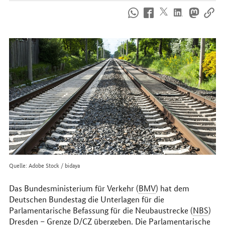
So
erreichen
Sie
uns
im
Internet
Quelle: Adobe Stock / bidaya
Das Bundesministerium für Verkehr (
BMV
) hat dem
Deutschen Bundestag die Unterlagen für die
Parlamentarische Befassung für die Neubaustrecke (
NBS
)
Dresden – Grenze
D
/
CZ
übergeben. Die Parlamentarische