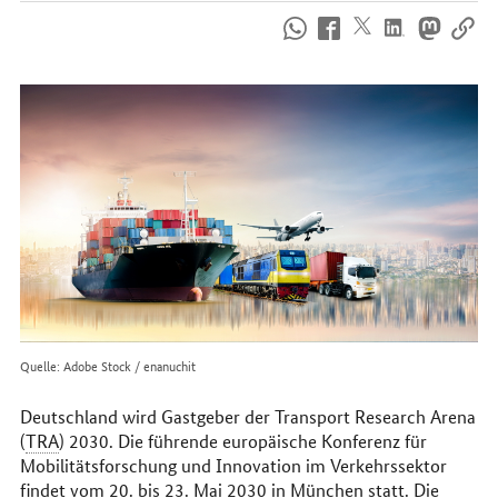
So
erreichen
Sie
uns
im
Internet
Quelle: Adobe Stock / enanuchit
Deutschland wird Gastgeber der
Transport Research Arena
(
TRA
) 2030. Die führende europäische Konferenz für
Mobilitätsforschung und Innovation im Verkehrssektor
findet vom 20. bis 23. Mai 2030 in München statt. Die