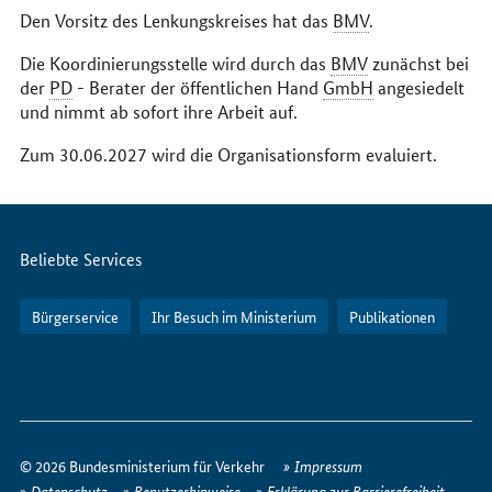
Den Vorsitz des Lenkungskreises hat das
BMV
.
Die Koordinierungsstelle wird durch das
BMV
zunächst bei
der
PD
- Berater der öffentlichen Hand
GmbH
angesiedelt
und nimmt ab sofort ihre Arbeit auf.
Zum 30.06.2027 wird die Organisationsform evaluiert.
Servicemenü
Beliebte Services
Bürgerservice
Ihr Besuch im Ministerium
Publikationen
So
erreichen
© 2026 Bundesministerium für Verkehr
Impressum
Sie
Datenschutz
Benutzerhinweise
Erklärung zur Barrierefreiheit