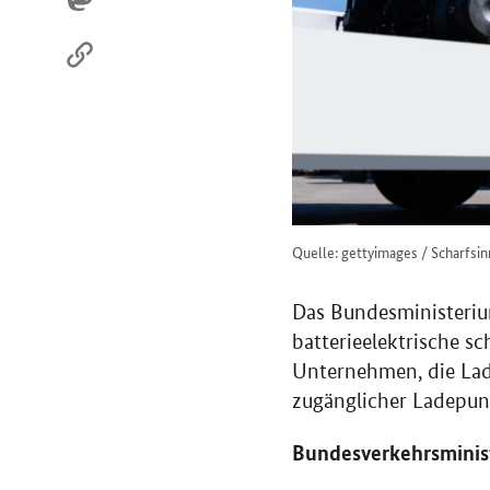
Quelle: gettyimages / Scharfsi
Das Bundesministerium
batterieelektrische s
Unternehmen, die Lade
zugänglicher Ladepunkt
Bundesverkehrsminist