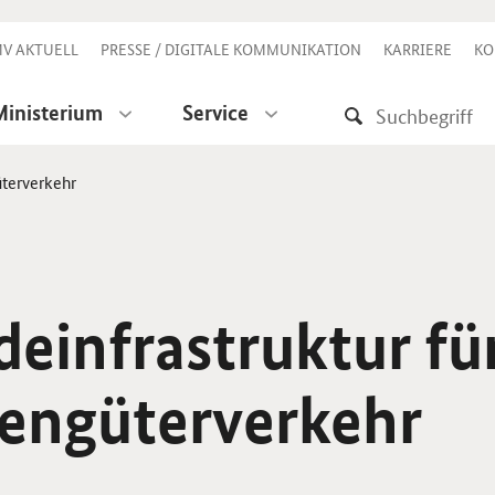
V AKTUELL
PRESSE / DIGITALE KOMMUNIKATION
KARRIERE
KO
Ministerium
Service
üterverkehr
deinfrastruktur fü
engüterverkehr