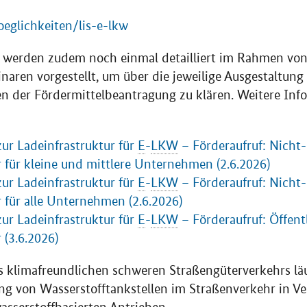
eglichkeiten/lis-e-lkw
e werden zudem noch einmal detailliert im Rahmen von 
aren vorgestellt, um über die jeweilige Ausgestaltung
n der Fördermittelbeantragung zu klären. Weitere Inf
er:
ur Ladeinfrastruktur für
E
-
LKW
– Förderaufruf: Nicht-
r für kleine und mittlere Unternehmen (2.6.2026)
ur Ladeinfrastruktur für
E
-
LKW
– Förderaufruf: Nicht-
r für alle Unternehmen (2.6.2026)
ur Ladeinfrastruktur für
E
-
LKW
– Förderaufruf: Öffent
 (3.6.2026)
 klimafreundlichen schweren Straßengüterverkehrs läuf
ung von Wasserstofftankstellen im Straßenverkehr in V