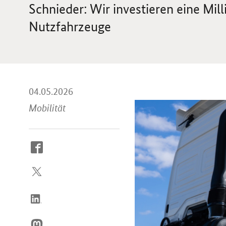
Schnieder: Wir investieren eine Mill
Nutzfahrzeuge
04.05.2026
Mobilität
So
erreichen
Sie
uns
im
Internet