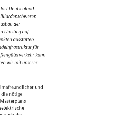
ndort Deutschland –
milliardenschweren
Ausbau der
en Umstieg auf
unkten ausstatten
adeinfrastruktur für
raßengüterverkehr kann
zen wir mit unserer
klimafreundlicher und
 die nötige
s Masterplans
eelektrische
ur auch der