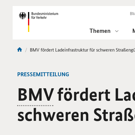
DirektZu:
Navigation
BM
Themen
Aktuelle
BMV fördert Ladeinfrastruktur für schweren Straßeng
Sie
Seite:
sind
hier:
-
PRESSEMITTEILUNG
BMV
fördert La
schweren Straß