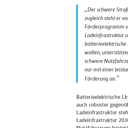
Der schwere Straß
zugleich steht er 
Förderprogramm sch
Ladeinfrastruktur 
batterieelektrisch
wollen, unterstütze
schwere Nutzfahrze
nur mit einer leist
Förderung an.
Batterieelektrische
L
auch robuster gegenüb
Ladeinfrastruktur steh
Ladeinfrastruktur 203
Nutzfahrzeuge bestmög