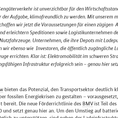
engüterverkehr ist unverzichtbar für den Wirtschaftssta
vor der Aufgabe, klimafreundlich zu werden. Mit unserem 
affen wir jetzt die Voraussetzungen für einen zügigen 
und erleichtern Speditionen sowie Logistikunternehmen d
e Nutzfahrzeuge. Unternehmen, die ihre Depots mit Ladep
n wir ebenso wie Investoren, die öffentlich zugängliche L
uge errichten. Klar ist: Elektromobilität im schweren St
ungsfähigen Infrastruktur erfolgreich sein – genau hier set
kw
bieten das Potenzial, den Transportsektor deutlich 
er fossilen Energiekrisen zu gestalten – vorausgesetzt,
t bereit. Die neue Förderrichtlinie des
BMV
ist Teil de
0 und setzt genau hier an. Um den Umstieg auf batteri
lich zu unterstützen, sind neben der Ladeinfrastrukt