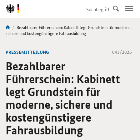
DirektZu:
Navigation
Aktuelle
Bezahlbarer Führerschein: Kabinett legt Grundstein für moderne,
Sie
Seite:
sichere und kostengünstigere Fahrausbildung
sind
hier:
-
PRESSEMITTEILUNG
043/2026
Bezahlbarer
Führerschein: Kabinett
legt Grundstein für
moderne, sichere und
kostengünstigere
Fahrausbildung