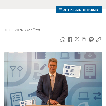
ALLE PRESSEMITTEILUNGEN
20.05.2026
Mobilität
So
erreichen
Sie
uns
im
Internet