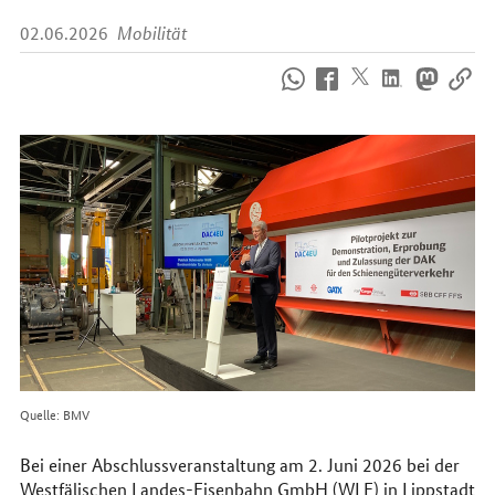
02.06.2026
Mobilität
So
erreichen
Sie
uns
im
Internet
Quelle: BMV
Bei einer Abschlussveranstaltung am 2. Juni 2026 bei der
Westfälischen Landes-Eisenbahn
GmbH
(WLE) in Lippstadt