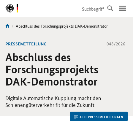
DirektZu:
Navigation
Aktuelle
Abschluss des Forschungsprojekts DAK‑Demonstrator
Sie
Seite:
sind
hier:
-
PRESSEMITTEILUNG
048/2026
Abschluss des
Forschungsprojekts
DAK‑Demonstrator
Digitale Automatische Kupplung macht den
Schienengüterverkehr fit für die Zukunft
ALLE PRESSEMITTEILUNGEN