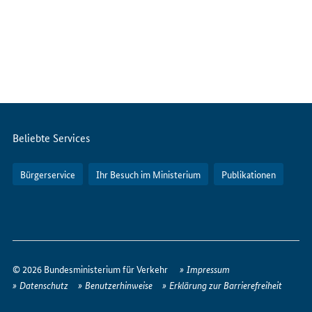
Servicemenü
Beliebte Services
Bürgerservice
Ihr Besuch im Ministerium
Publikationen
So
erreichen
© 2026 Bundesministerium für Verkehr
Impressum
Sie
Datenschutz
Benutzerhinweise
Erklärung zur Barrierefreiheit
uns
im