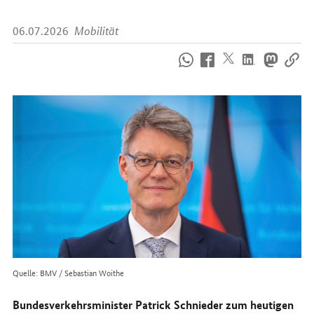
06.07.2026
Mobilität
So
erreichen
Sie
uns
im
Internet
Quelle: BMV / Sebastian Woithe
Bundesverkehrsminister Patrick Schnieder zum heutigen