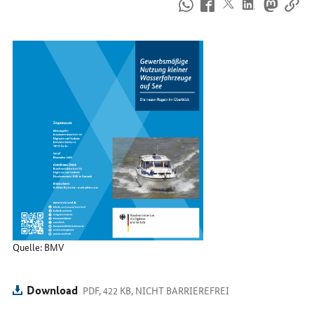
So
erreichen
Sie
uns
im
Internet
Quelle: BMV
Download
PDF, 422 KB, NICHT BARRIEREFREI