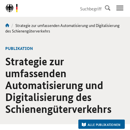
DirektZu:
Navigation
Aktuelle
Strategie zur umfassenden Automatisierung und Digitalisierung
Sie
Seite:
des Schienengüterverkehrs
sind
hier:
-
PUBLIKATION
Strategie zur
umfassenden
Automatisierung und
Digitalisierung des
Schienengüterverkehrs
ALLE PUBLIKATIONEN