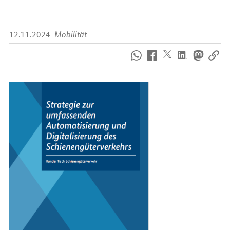
12.11.2024
Mobilität
So
erreichen
Sie
uns
im
Internet