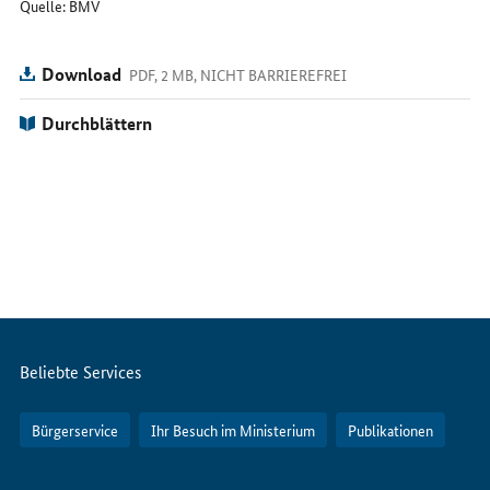
Quelle: BMV
Download
PDF, 2 MB, NICHT BARRIEREFREI
Durchblättern
Servicemenü
Beliebte Services
Bürgerservice
Ihr Besuch im Ministerium
Publikationen