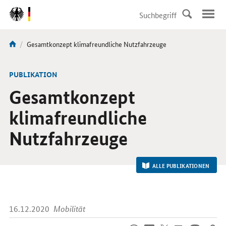
DirektZu:
Navigation
Aktuelle
Gesamtkonzept klimafreundliche Nutzfahrzeuge
Sie
Seite:
sind
hier:
-
PUBLIKATION
Gesamtkonzept
klimafreundliche
Nutzfahrzeuge
ALLE PUBLIKATIONEN
16.12.2020
Mobilität