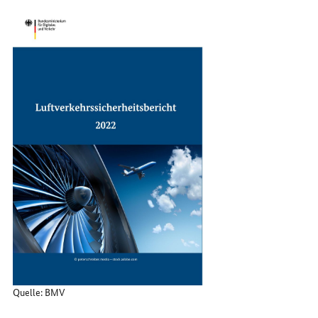
Sie
uns
im
Internet
Quelle: BMV