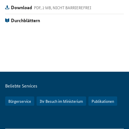
Download
PDF, 2 MB, NICHT BARRIEREFREI
Durchblättern
Servicemenü
Beliebte Services
Bürgerservice
Ihr Besuch im Ministerium
Publikationen