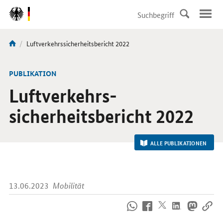
DirektZu:
Navigation
Aktuelle
Luftverkehrs­sicherheitsbericht 2022
Sie
Seite:
sind
hier:
-
PUBLIKATION
Luftverkehrs­
sicherheitsbericht 2022
ALLE PUBLIKATIONEN
13.06.2023
Mobilität
So
erreichen