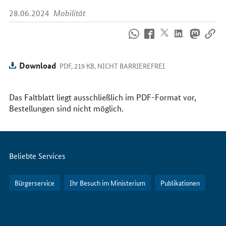
28.06.2024
Mobilität
So
erreichen
Sie
uns
Download
PDF, 219 KB, NICHT BARRIEREFREI
im
Internet
Das Faltblatt liegt ausschließlich im PDF-Format vor,
Bestellungen sind nicht möglich.
Servicemenü
Beliebte Services
Bürgerservice
Ihr Besuch im Ministerium
Publikationen