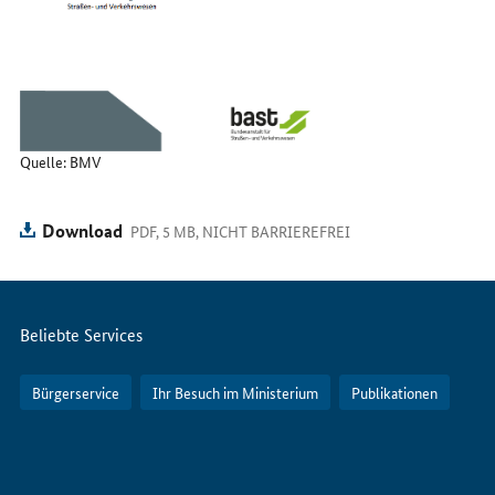
Quelle: BMV
Download
PDF, 5 MB, NICHT BARRIEREFREI
Servicemenü
Beliebte Services
Bürgerservice
Ihr Besuch im Ministerium
Publikationen