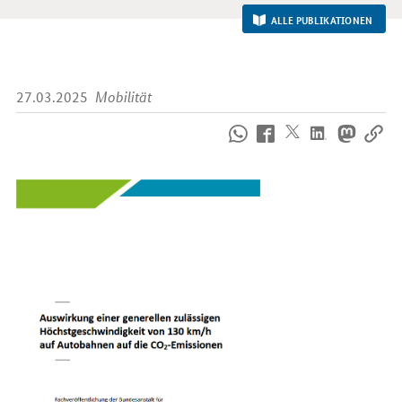
ALLE PUBLIKATIONEN
27.03.2025
Mobilität
So
erreichen
Sie
uns
im
Internet