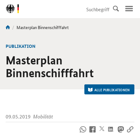
DirektZu:
Navigation
Aktuelle
Masterplan Binnenschifffahrt
Sie
Seite:
sind
hier:
-
PUBLIKATION
Masterplan
Binnenschifffahrt
ALLE PUBLIKATIONEN
09.05.2019
Mobilität
So
erreichen