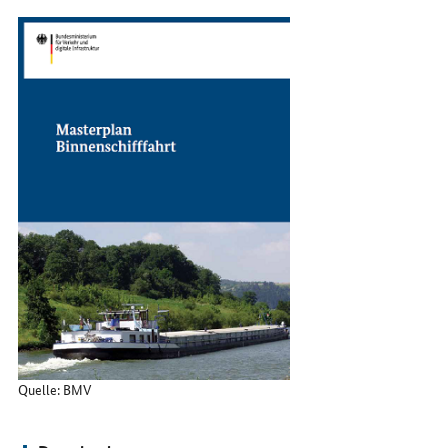
Sie
uns
im
Internet
Quelle: BMV