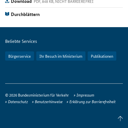
Download
PDF, 848 KB, NICHT BARRIEREFREI
Durchblättern
Servicemenü
Beliebte Services
Bürgerservice
Ihr Besuch im Ministerium
Publikationen
So
erreichen
© 2026 Bundesministerium für Verkehr
Impressum
Sie
Datenschutz
Benutzerhinweise
Erklärung zur Barrierefreiheit
uns
im
Seite
Internet