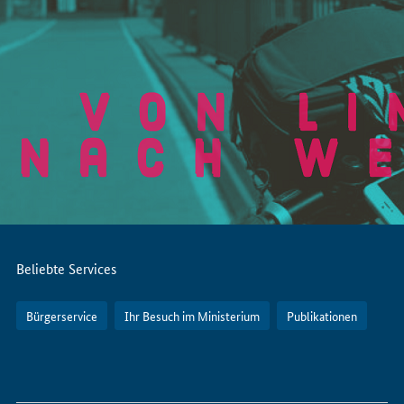
Servicemenü
Beliebte Services
Bürgerservice
Ihr Besuch im Ministerium
Publikationen