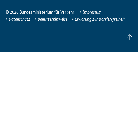
So
erreichen
© 2026 Bundesministerium für Verkehr
Impressum
Sie
Datenschutz
Benutzerhinweise
Erklärung zur Barrierefreiheit
uns
im
Seite
Internet