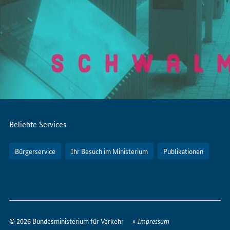
Servicemenü
Beliebte Services
Bürgerservice
Ihr Besuch im Ministerium
Publikationen
So
erreichen
© 2026 Bundesministerium für Verkehr
Impressum
Sie