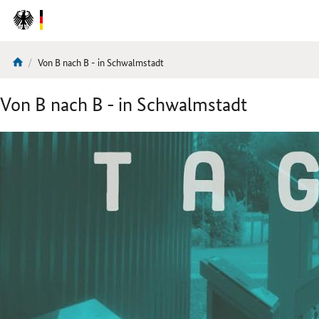
DirektZu:
Navigation
Aktuelle
Von B nach B - in Schwalmstadt
Sie
Seite:
sind
Von B nach B - in Schwalmstadt
hier: