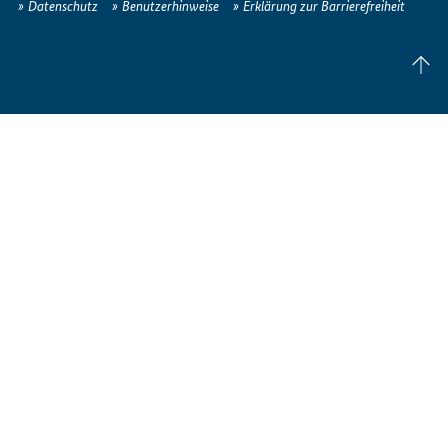
Datenschutz
Benutzerhinweise
Erklärung zur Barrierefreiheit
uns
im
Seite
Internet