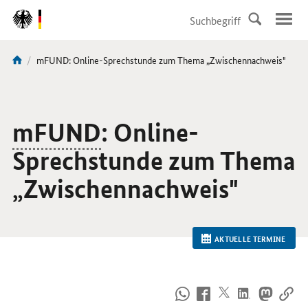
DirektZu:
Navigation
Aktuelle
mFUND: Online-Sprechstunde zum Thema „Zwischennachweis"
Sie
Seite:
sind
hier:
mFUND
: Online-
Sprechstunde zum Thema
„Zwischennachweis"
AKTUELLE TERMINE
So
erreichen