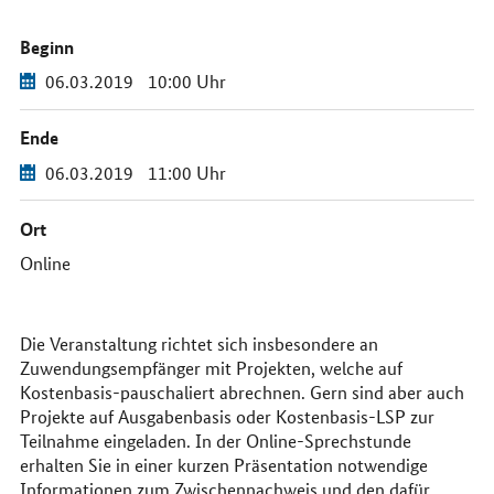
Sie
uns
Beginn
im
Internet
06.03.2019
10:00 Uhr
Ende
06.03.2019
11:00 Uhr
Ort
Online
Die Veranstaltung richtet sich insbesondere an
Zuwendungsempfänger mit Projekten, welche auf
Kostenbasis-pauschaliert abrechnen. Gern sind aber auch
Projekte auf Ausgabenbasis oder Kostenbasis-LSP zur
Teilnahme eingeladen. In der Online-Sprechstunde
erhalten Sie in einer kurzen Präsentation notwendige
Informationen zum Zwischennachweis und den dafür