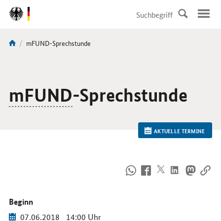
DirektZu:
Navigation
Aktuelle
mFUND-Sprechstunde
Sie
Seite:
sind
hier:
mFUND
-Sprechstunde
AKTUELLE TERMINE
So
erreichen
Sie
uns
Beginn
im
Internet
07.06.2018
14:00 Uhr