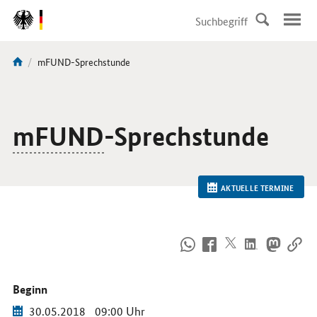
DirektZu:
Navigation
Aktuelle
mFUND-Sprechstunde
Sie
Seite:
sind
hier:
mFUND
-Sprechstunde
AKTUELLE TERMINE
So
erreichen
Sie
uns
Beginn
im
Internet
30.05.2018
09:00 Uhr