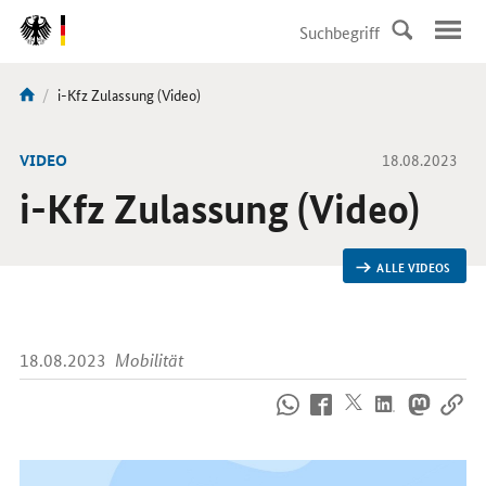
DirektZu:
Navigation
Aktuelle
i-Kfz Zulassung (Video)
Sie
Seite:
sind
hier:
-
VIDEO
18.08.2023
i-Kfz Zulassung (Video)
ALLE VIDEOS
18.08.2023
Mobilität
So
erreichen
Sie
uns
im