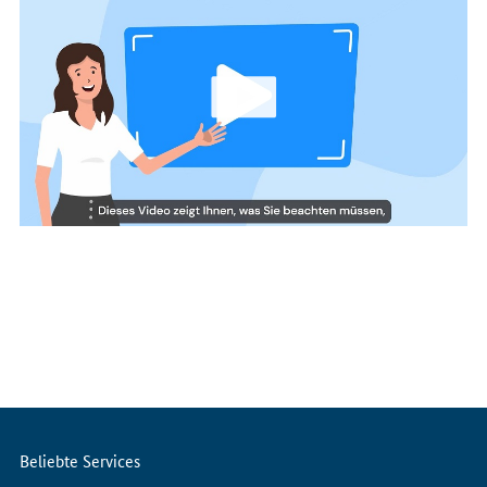
Internet
Servicemenü
Beliebte Services