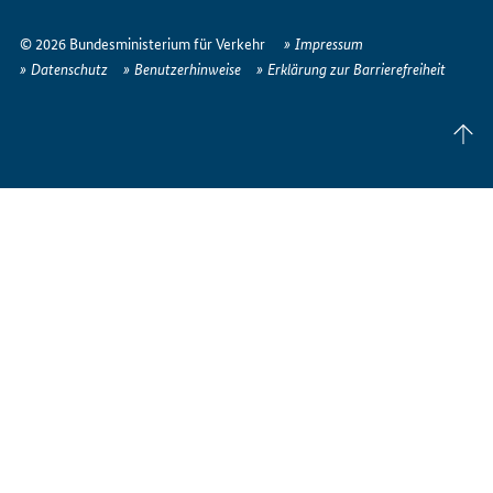
So
erreichen
© 2026 Bundesministerium für Verkehr
Impressum
Sie
Datenschutz
Benutzerhinweise
Erklärung zur Barrierefreiheit
uns
im
Seite
Internet