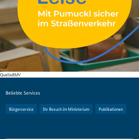
Quelle
BMV
Servicemenü
Beliebte Services
Bürgerservice
Ihr Besuch im Ministerium
Publikationen