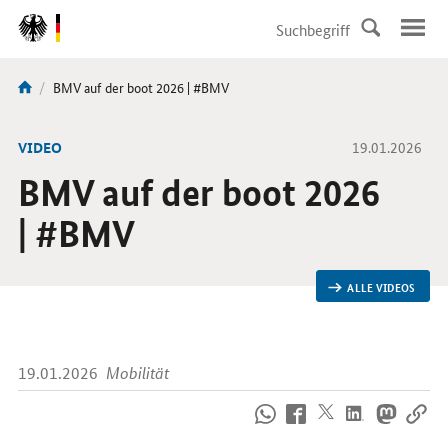
DirektZu:
Navigation
Aktuelle
BMV auf der boot 2026 | #BMV
Sie
Seite:
sind
hier:
-
VIDEO
19.01.2026
BMV auf der boot 2026
| #BMV
ALLE VIDEOS
19.01.2026
Mobilität
So
erreichen