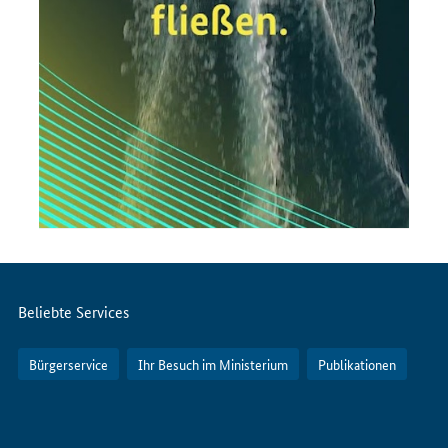
Servicemenü
Beliebte Services
Bürgerservice
Ihr Besuch im Ministerium
Publikationen