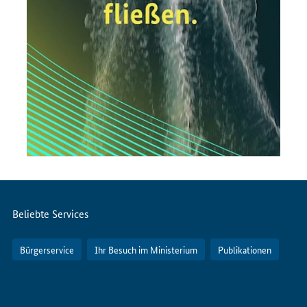
Servicemenü
Beliebte Services
Bürgerservice
Ihr Besuch im Ministerium
Publikationen