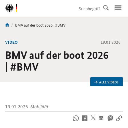
DirektZu:
Navigation
Aktuelle
BMV auf der boot 2026 | #BMV
Sie
Seite:
sind
hier:
-
VIDEO
19.01.2026
BMV auf der boot 2026
| #BMV
ALLE VIDEOS
19.01.2026
Mobilität
So
erreichen