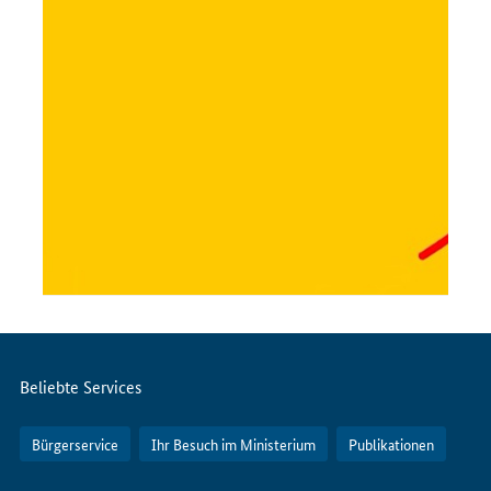
Servicemenü
Beliebte Services
Bürgerservice
Ihr Besuch im Ministerium
Publikationen