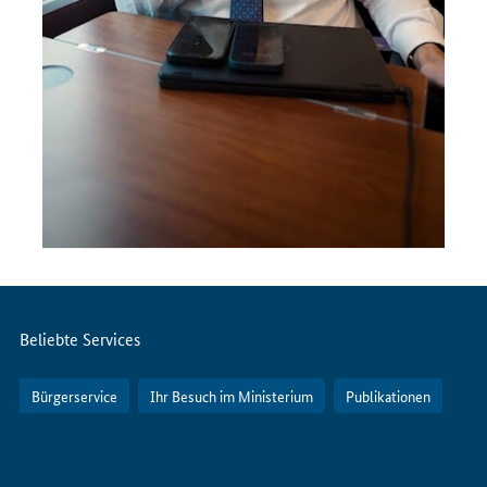
Servicemenü
Beliebte Services
Bürgerservice
Ihr Besuch im Ministerium
Publikationen