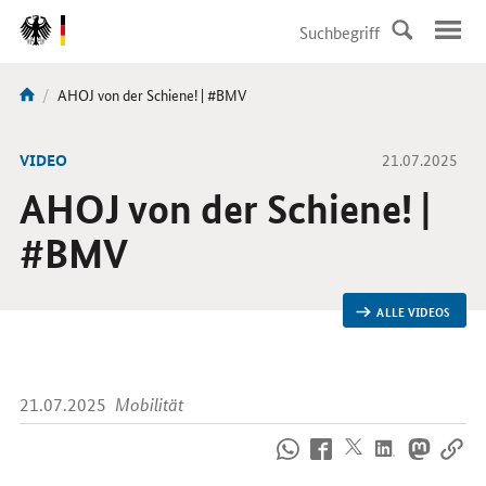
DirektZu:
Navigation
Aktuelle
AHOJ von der Schiene! | #BMV
Sie
Seite:
sind
hier:
-
VIDEO
21.07.2025
AHOJ von der Schiene! |
#BMV
ALLE VIDEOS
21.07.2025
Mobilität
So
erreichen