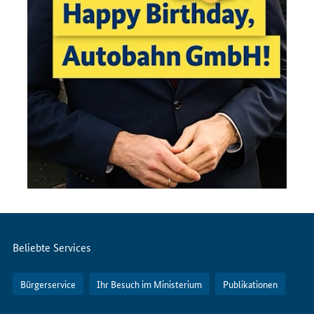
Servicemenü
Beliebte Services
Bürgerservice
Ihr Besuch im Ministerium
Publikationen