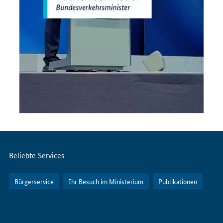
Servicemenü
Beliebte Services
Bürgerservice
Ihr Besuch im Ministerium
Publikationen