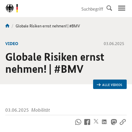
DirektZu:
Navigation
Aktuelle
Globale Risiken ernst nehmen! | #BMV
Sie
Seite:
sind
hier:
-
VIDEO
03.06.2025
Globale Risiken ernst
nehmen! | #BMV
ALLE VIDEOS
03.06.2025
Mobilität
So
erreichen