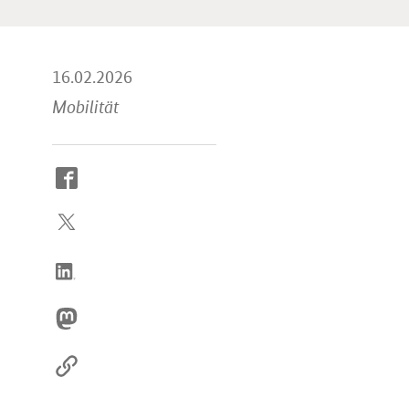
16.02.2026
Mobilität
So
erreichen
Sie
uns
im
Internet