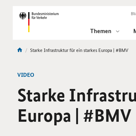
DirektZu:
Navigation
BM
Themen
Aktuelle
Starke Infrastruktur für ein starkes Europa | #BMV
Sie
Seite:
sind
hier:
-
VIDEO
Starke Infrastru
Europa | #BMV