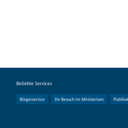
Servicemenü
Beliebte Services
Bürgerservice
Ihr Besuch im Ministerium
Publika