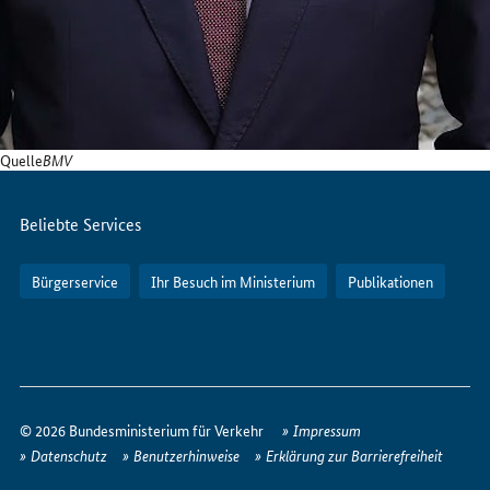
Quelle
BMV
Servicemenü
Beliebte Services
Bürgerservice
Ihr Besuch im Ministerium
Publikationen
So
erreichen
© 2026 Bundesministerium für Verkehr
Impressum
Sie
Datenschutz
Benutzerhinweise
Erklärung zur Barrierefreiheit
uns