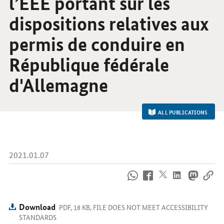
l’EEE portant sur les
dispositions relatives aux
permis de conduire en
République fédérale
d'Allemagne
ALL PUBLICATIONS
2021.01.07
How
to
reach
us
Download
PDF, 18 KB, FILE DOES NOT MEET ACCESSIBILITY
online
STANDARDS