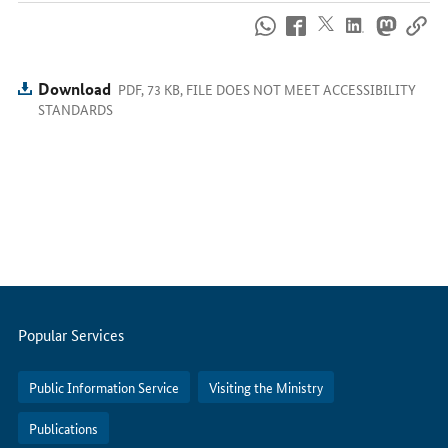
How
to
reach
us
Download
PDF, 73 KB, FILE DOES NOT MEET ACCESSIBILITY
online
STANDARDS
Servicemenu
Popular Services
Public Information Service
Visiting the Ministry
Publications