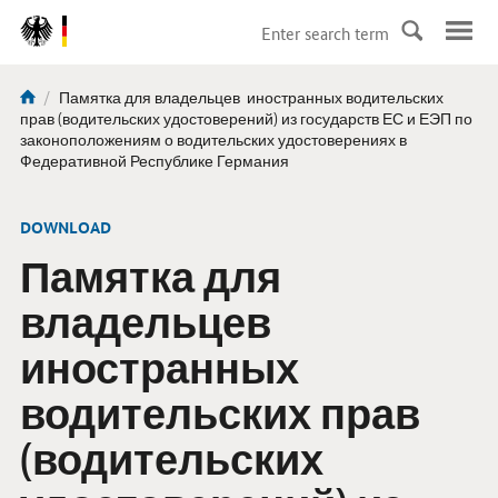
DirektZu:
Navigation
current
Памятка для владельцев иностранных водительских
You
page:
прав (водительских удостоверений) из государств ЕС и ЕЭП по
are
законоположениям о водительских удостоверениях в
Федеративной Республике Германия
here:
-
DOWNLOAD
Памятка
для
владельцев
иностранных
водительских прав
(
водительских