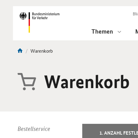
DirektZu:
Navigation
BM
Themen
Aktuelle
Warenkorb
Sie
Seite:
sind
hier:
Warenkorb
Bestellservice
1. ANZAHL FESTL