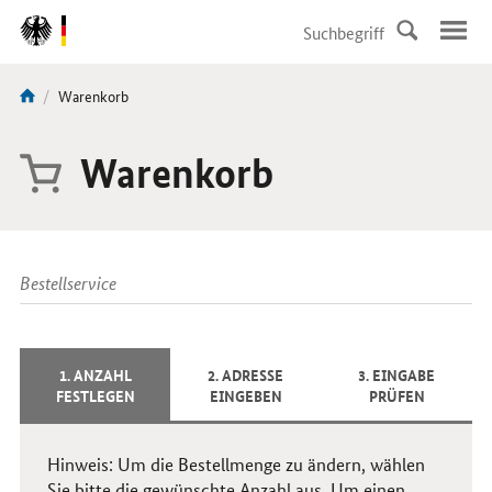
DirektZu:
Navigation
Aktuelle
Warenkorb
Sie
Seite:
sind
hier:
Warenkorb
Bestellservice
1. ANZAHL
2. ADRESSE
3. EINGABE
FESTLEGEN
EINGEBEN
PRÜFEN
Hinweis: Um die Bestellmenge zu ändern, wählen
Sie bitte die gewünschte Anzahl aus. Um einen