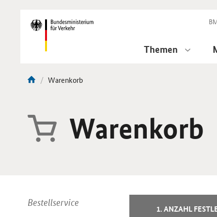
DirektZu:
Navigation
BM
Themen
Aktuelle
Warenkorb
Sie
Seite:
sind
hier:
Warenkorb
Bestellservice
1. ANZAHL FESTL